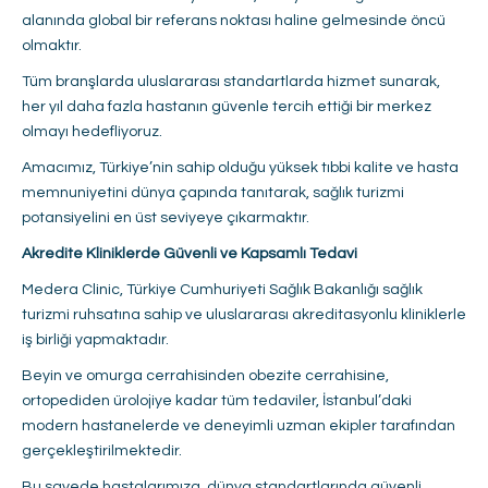
alanında global bir referans noktası haline gelmesinde öncü
olmaktır.
Tüm branşlarda uluslararası standartlarda hizmet sunarak,
her yıl daha fazla hastanın güvenle tercih ettiği bir merkez
olmayı hedefliyoruz.
Amacımız, Türkiye’nin sahip olduğu yüksek tıbbi kalite ve hasta
memnuniyetini dünya çapında tanıtarak, sağlık turizmi
potansiyelini en üst seviyeye çıkarmaktır.
Akredite Kliniklerde Güvenli ve Kapsamlı Tedavi
Medera Clinic, Türkiye Cumhuriyeti Sağlık Bakanlığı sağlık
turizmi ruhsatına sahip ve uluslararası akreditasyonlu kliniklerle
iş birliği yapmaktadır.
Beyin ve omurga cerrahisinden obezite cerrahisine,
ortopediden ürolojiye kadar tüm tedaviler, İstanbul’daki
modern hastanelerde ve deneyimli uzman ekipler tarafından
gerçekleştirilmektedir.
Bu sayede hastalarımıza, dünya standartlarında güvenli,