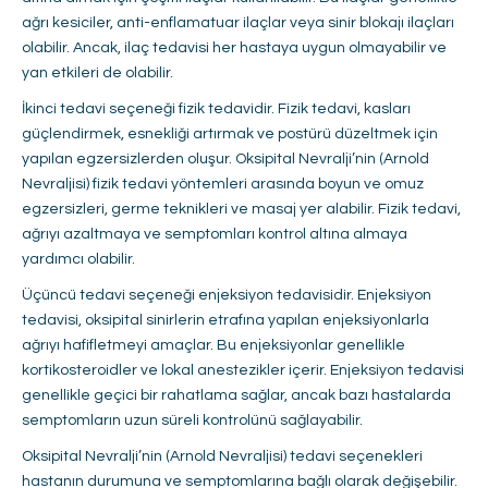
ağrı kesiciler, anti-enflamatuar ilaçlar veya sinir blokajı ilaçları
olabilir. Ancak, ilaç tedavisi her hastaya uygun olmayabilir ve
yan etkileri de olabilir.
İkinci tedavi seçeneği fizik tedavidir. Fizik tedavi, kasları
güçlendirmek, esnekliği artırmak ve postürü düzeltmek için
yapılan egzersizlerden oluşur. Oksipital Nevralji’nin (Arnold
Nevraljisi) fizik tedavi yöntemleri arasında boyun ve omuz
egzersizleri, germe teknikleri ve masaj yer alabilir. Fizik tedavi,
ağrıyı azaltmaya ve semptomları kontrol altına almaya
yardımcı olabilir.
Üçüncü tedavi seçeneği enjeksiyon tedavisidir. Enjeksiyon
tedavisi, oksipital sinirlerin etrafına yapılan enjeksiyonlarla
ağrıyı hafifletmeyi amaçlar. Bu enjeksiyonlar genellikle
kortikosteroidler ve lokal anestezikler içerir. Enjeksiyon tedavisi
genellikle geçici bir rahatlama sağlar, ancak bazı hastalarda
semptomların uzun süreli kontrolünü sağlayabilir.
Oksipital Nevralji’nin (Arnold Nevraljisi) tedavi seçenekleri
hastanın durumuna ve semptomlarına bağlı olarak değişebilir.