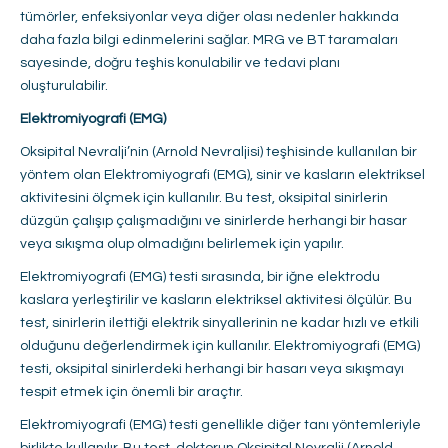
tümörler, enfeksiyonlar veya diğer olası nedenler hakkında
daha fazla bilgi edinmelerini sağlar. MRG ve BT taramaları
sayesinde, doğru teşhis konulabilir ve tedavi planı
oluşturulabilir.
Elektromiyografi (EMG)
Oksipital Nevralji’nin (Arnold Nevraljisi) teşhisinde kullanılan bir
yöntem olan Elektromiyografi (EMG), sinir ve kasların elektriksel
aktivitesini ölçmek için kullanılır. Bu test, oksipital sinirlerin
düzgün çalışıp çalışmadığını ve sinirlerde herhangi bir hasar
veya sıkışma olup olmadığını belirlemek için yapılır.
Elektromiyografi (EMG) testi sırasında, bir iğne elektrodu
kaslara yerleştirilir ve kasların elektriksel aktivitesi ölçülür. Bu
test, sinirlerin ilettiği elektrik sinyallerinin ne kadar hızlı ve etkili
olduğunu değerlendirmek için kullanılır. Elektromiyografi (EMG)
testi, oksipital sinirlerdeki herhangi bir hasarı veya sıkışmayı
tespit etmek için önemli bir araçtır.
Elektromiyografi (EMG) testi genellikle diğer tanı yöntemleriyle
birlikte kullanılır. Bu test, doktorun Oksipital Nevralji (Arnold