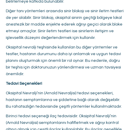
belirlemeye katkıda bulunabilir.
Diğer tanı yöntemleri arasında sinir blokajı ve sinir iletim testleri
de yer alabilir. Sinir blokajı, oksipital sinirin geçtiği bölgeye lokal
anestezik bir madde enjekte ederek ağrıyı geçici olarak bloke
etmeyi amaçlar. Sinir iletim testleri ise sinirlerin iletişim ve
işlevsellik düzeyini değerlendirmek için kullanılır.
Oksipital nevralji teşhisinde kullanılan bu diğer yöntemler ve
testler, hastanın durumunu daha iyi anlamak ve uygun tedavi
planını oluşturmak için önemli bir rol oynar. Bu nedenle, doğru
bir teşhis için doktorunuzun yönlendirmesi ve uzman tavsiyesi
önemlidir.
Tedavi Seçenekleri
Oksipital Nevralji’nin (Arnold Nevraljisi) tedavi seçenekleri,
hastanın semptomlarına ve şiddetine bağlı olarak değişebilir.
Bu rahatsızlığın tedavisinde çeşitli yöntemler kullanılmaktadır.
Birinci tedavi seçeneği ilaç tedavisidir. Oksipital Nevralji’nin
(Arnold Nevraljisi) semptomlarını hafifletmek ve ağrıyı kontrol
altına almak için çeşitli ilaçlar kullanılabilir. Bu ilaçlar genellikle