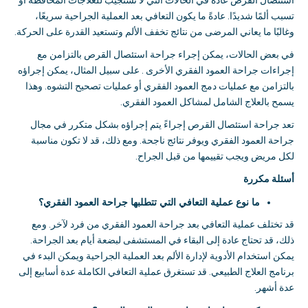
استئصال القرص عادةً في الحالات التي لا تستجيب للعلاجات المحافظة أو
تسبب ألمًا شديدًا
.
عادةً ما يكون التعافي بعد العملية الجراحية سريعًا،
وغالبًا ما يعاني المرضى من نتائج تخفف الألم وتستعيد القدرة على الحركة
.
في بعض الحالات، يمكن إجراء جراحة استئصال القرص بالتزامن مع
إجراءات جراحة العمود الفقري الأخرى
.
على سبيل المثال، يمكن إجراؤه
بالتزامن مع عمليات دمج العمود الفقري أو عمليات تصحيح التشوه
.
وهذا
يسمح بالعلاج الشامل لمشاكل العمود الفقري
.
تعد جراحة استئصال القرص إجراءً يتم إجراؤه بشكل متكرر في مجال
جراحة العمود الفقري ويوفر نتائج ناجحة
.
ومع ذلك، قد لا تكون مناسبة
لكل مريض ويجب تقييمها من قبل الجراح
.
أسئلة مكررة
ما نوع عملية التعافي التي تتطلبها جراحة العمود الفقري؟
قد تختلف عملية التعافي بعد جراحة العمود الفقري من فرد لآخر
.
ومع
ذلك، قد تحتاج عادة إلى البقاء في المستشفى لبضعة أيام بعد الجراحة
.
يمكن استخدام الأدوية لإدارة الألم بعد العملية الجراحية ويمكن البدء في
برنامج العلاج الطبيعي
.
قد تستغرق عملية التعافي الكاملة عدة أسابيع إلى
عدة أشهر
.