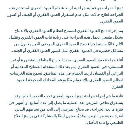
دمج الفقرات هو عملية جراحية لربط عظام العمود الفقري
.
تُستخدم هذه
الجراحة لعلاج حالات مثل عدم استقرار العمود الفقري أو الجنف أو كسور
العمود الفقري
.
يتم إجراء دمج العمود الفقري للسماح لعظام العمود الفقري بالاندماج
بشكل طبيعي
.
تعمل هذه الجراحة على زيادة ثبات العمود الفقري وتقليل
الألم
.
غالبًا ما يتم إجراء دمج العمود الفقري للمرضى الذين يعانون من
مشاكل خطيرة في العمود الفقري مثل كسور العمود الفقري أو الجنف
.
أثناء جراحة دمج العمود الفقري، يحدد الجراح المناطق المتضررة أو غير
المستقرة في العمود الفقري
.
يتم بعد ذلك استخدام الصفائح المعدنية أو
البراغي أو القضبان لربط العظام في هذه المناطق
.
تسمح هذه الغرسات
لعظام العمود الفقري بالانضمام معًا ودعم المحاذاة الصحيحة للعمود
الفقري
.
عادة ما يتم إجراء جراحة دمج العمود الفقري تحت التخدير العام، وقد
يستغرق تعافي المريض بعد العملية ما يصل إلى عدة أسابيع أو أشهر
.
في
فترة ما بعد الجراحة، قد يحتاج المرضى إلى الحد من نشاطهم البدني
لفترة معينة من الزمن
.
وقد يُنصحون أيضًا بالمشاركة في برامج العلاج
الطبيعي وإعادة التأهيل
.