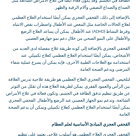
الطاقة في الجسم
.
وقد يكون فعالًا أيضًا في علاج الأمراض الشائعة مثل
الصداع والصداع النصفي وآلام الرقبة والظهر
.
بالإضافة إلى ذلك، القحفي العجزي يمكن أيضًا استخدام العلاج العظمي
لعلاج الحالات الخاصة مثل المغص عند الأطفال واضطراب نقص الانتباه
وفرط النشاط
(ADHD)
عند الأطفال
.
يمكن أن يساعد العلاج الرضع
والأطفال على النمو الصحي من خلال دعم نمو جهازهم العصبي
.
القحفي العجزي بالإضافة إلى كونه طريقة علاج مفضلة لدى العديد من
الأشخاص، يمكن أيضًا استخدام العلاج العظمي كعلاج تكميلي
.
عند
استخدامه مع العلاجات الطبية الأخرى، فإنه يمكن أن يسرع عملية شفاء
المرضى ويدعم الصحة العامة
.
لتلخيص، القحفي العجزي العلاج العظمي هو طريقة علاجية تدرس العلاقة
بين الرأس والعمود الفقري
.
يمكن لطريقة العلاج هذه أن تقلل من التوتر
عن طريق تنظيم تدفق الطاقة في الجسم، وتكون فعالة في علاج الأمراض
الشائعة، وتدعم نمو الجهاز العصبي عند الرضع والأطفال
.
القحفي العجزي
يمكن أيضًا استخدام العلاج العظمي كعلاج تكميلي ويمكن أن يدعم الصحة
العامة
.
القحفي العجزي
المبادئ الأساسية لعلم العظام
القحفي العجزي العلاج العظمي هو أسلوب علاجي يعتمد على تنظيم