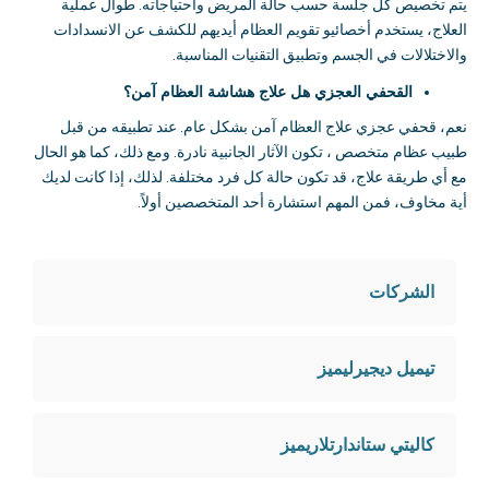
يتم تخصيص كل جلسة حسب حالة المريض واحتياجاته
.
طوال عملية
العلاج، يستخدم أخصائيو تقويم العظام أيديهم للكشف عن الانسدادات
والاختلالات في الجسم وتطبيق التقنيات المناسبة
.
القحفي العجزي
هل علاج هشاشة العظام آمن؟
نعم، قحفي عجزي علاج العظام آمن بشكل عام
.
عند تطبيقه من قبل
طبيب عظام متخصص ، تكون الآثار الجانبية نادرة
.
ومع ذلك، كما هو الحال
مع أي طريقة علاج، قد تكون حالة كل فرد مختلفة
.
لذلك، إذا كانت لديك
أية مخاوف، فمن المهم استشارة أحد المتخصصين أولاً
.
الشركات
تيميل ديجيرليميز
كاليتي ستاندارتلاريميز